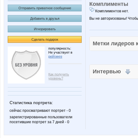
Комплименты
Отправить приватное сообщение
Комплиментов нет.
Вы не авторизованы! Чтоб
Добавить в друзья
Игнорировать
Сделать подарок
Метки лидеров
популярность:
Не участвует в
рейтинге
Интервью
Как получить
уровень?
Статистика портрета:
сейчас просматривают портрет - 0
зарегистрированные пользователи
посетившие портрет за 7 дней - 0